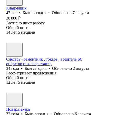
Кладовщик
47
лет
•
Была
сегодня
•
Обновлено
7 августа
38 000
₽
Активно ищет работу
Общий опыт
14
лет
5
месяцев
Слесарь - ремонтник , токарь , водитель БС
оператор,инженер стажер
34
года
•
Был
сегодня
•
Обновлено
2 августа
Рассматривает предложения
Общий опыт
12
лет
5
месяцев
Повар,пекарь
32
года
•
Была
сегодня
•
Обновлено
6 августа