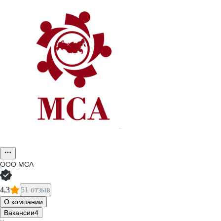
ООО
МСА
4,3
51 отзыв
О компании
Вакансии
4