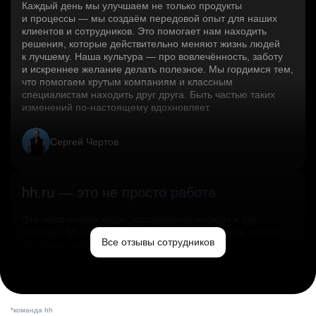
Каждый день мы улучшаем не только продукты
и процессы — мы создаём передовой опыт для наших
клиентов и сотрудников. Это помогает нам находить
решения, которые действительно меняют жизнь людей
к лучшему. Наша культура — про вовлечённость, заботу
и искреннее желание делать полезное. Мы гордимся тем,
что помогаем крутым компаниям и классным
специалистам находить друг друга. Быть частью таких
изменений по‑настоящему вдохновляет.
Сергей Чертов
hh.ru — это не просто работа
Это эмпатичные люди, заслуженные победы и дух
свободы. Мы помогаем миру и создаём лучший сервис
Все отзывы сотрудников
по поиску работы в стране.
Ольга Емельянова
*команда hh