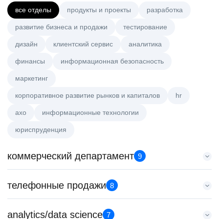
все отделы
продукты и проекты
разработка
развитие бизнеса и продажи
тестирование
дизайн
клиентский сервис
аналитика
финансы
информационная безопасность
маркетинг
корпоративное развитие рынков и капиталов
hr
axo
информационные технологии
юриспруденция
коммерческий департамент
9
Старший аналитик клиентской эффективности
телефонные продажи
8
HeadHunter::Коммерческий департамент
3 авг. 2026
Менеджер по продажам B2B
analytics/data science
з/п не указана
7