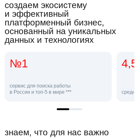
создаем экосистему
и эффективный
платформенный бизнес,
основанный на уникальных
данных и технологиях
4,5
2
со
средняя оценка hh.ru как работодателя **
в 
знаем, что для нас важно