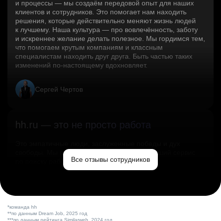
и процессы — мы создаём передовой опыт для наших
клиентов и сотрудников. Это помогает нам находить
решения, которые действительно меняют жизнь людей
к лучшему. Наша культура — про вовлечённость, заботу
и искреннее желание делать полезное. Мы гордимся тем,
что помогаем крутым компаниям и классным
специалистам находить друг друга. Быть частью таких
изменений по‑настоящему вдохновляет.
Сергей Чертов
hh.ru — это не просто работа
Это эмпатичные люди, заслуженные победы и дух
свободы. Мы помогаем миру и создаём лучший сервис
Все отзывы сотрудников
по поиску работы в стране.
Ольга Емельянова
*команда hh
**по данным Dream Job, 2025 год
***по данным рейтинга Similarweb, 2024 год