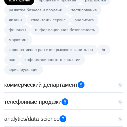
все отделы
продукты и проекты
разработка
развитие бизнеса и продажи
тестирование
дизайн
клиентский сервис
аналитика
финансы
информационная безопасность
маркетинг
корпоративное развитие рынков и капиталов
hr
axo
информационные технологии
юриспруденция
коммерческий департамент
9
Менеджер по работе с ключевыми клиентами (КАМ)
телефонные продажи
8
HeadHunter::Коммерческий департамент
вчера
Менеджер по продажам в сегменте малого и среднего
analytics/data science
з/п не указана
7
бизнеса
Москва