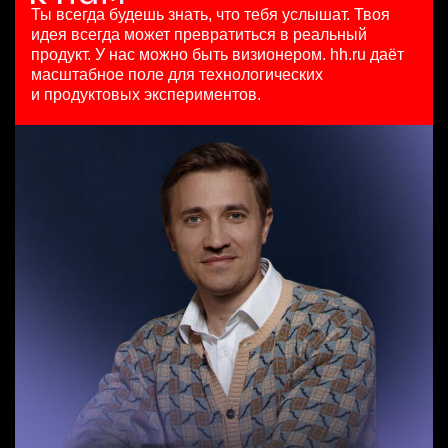
HeadHunter::Коммерческий департамент
15000000 so'm
29 июл. 2026
Ты всегда будешь знать, что тебя услышат.
Твоя
сегодня
Ташкент
з/п не указана
идея всегда может превратиться в реальный
Специалист по медиапланированию
150000 ₽
Москва
продукт.
У нас можно быть визионером. hh.ru даёт
HeadHunter::Департамент маркетинга
Казань
масштабное поле для технологических
Специалист телемаркетинга
4 авг. 2026
и продуктовых экспериментов.
HeadHunter::Телефонные продажи
з/п не указана
Тренер по развитию компетенций продаж
13 июл. 2026
Ярославль
HeadHunter::Коммерческий департамент
10000000 so'm
20 июл. 2026
Ташкент
з/п не указана
Ярославль