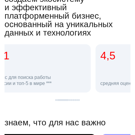
и эффективный
платформенный бизнес,
основанный на уникальных
данных и технологиях
4,5
20
сотруд
средняя оценка hh.ru как работодателя **
в hh.ru
знаем, что для нас важно