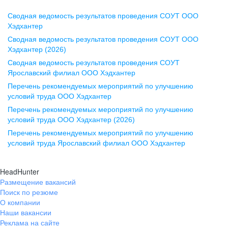
Сводная ведомость результатов проведения СОУТ ООО
Воронеж
Хэдхантер
Сводная ведомость результатов проведения СОУТ ООО
ул. Комиссаржевской, д. 10,
Хэдхантер (2026)
офис 1212
Сводная ведомость результатов проведения СОУТ
+7 473 280-05-05
Ярославский филиал ООО Хэдхантер
pr@vrn.hh.ru
Перечень рекомендуемых мероприятий по улучшению
условий труда ООО Хэдхантер
Казань
Перечень рекомендуемых мероприятий по улучшению
ул. Спартаковская, д. 2А, этаж 3,
условий труда ООО Хэдхантер (2026)
помещение 15
Перечень рекомендуемых мероприятий по улучшению
условий труда Ярославский филиал ООО Хэдхантер
+7 843 212-12-50
pr@kzn.hh.ru
HeadHunter
Размещение вакансий
Екатеринбург
Поиск по резюме
ул. Боевых Дружин, стр. 20,
О компании
5 этаж, офис 505, 521
Наши вакансии
Реклама на сайте
+7 343 226-79-99