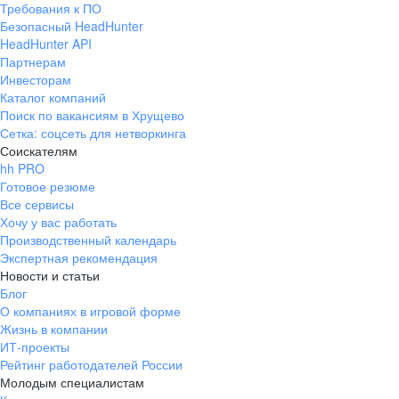
Требования к ПО
pr@ural.hh.ru
Безопасный HeadHunter
HeadHunter API
Краснодар
Партнерам
Инвесторам
ул. Янковского, д. 169, 7 этаж,
Каталог компаний
706 каб.
Поиск по вакансиям в Хрущево
+7 861 205-55-57
Сетка: соцсеть для нетворкинга
pr@krd.hh.ru
Соискателям
hh PRO
Готовое резюме
Владивосток
Все сервисы
пер. Ланинский д. 4, офис 3.4
Хочу у вас работать
Производственный календарь
+7 423 202-33-28
Экспертная рекомендация
pr@dv.hh.ru
Новости и статьи
Блог
Новосибирск
О компаниях в игровой форме
Жизнь в компании
ул. Большевистская, д. 35,
ИТ-проекты
помещение 21
Рейтинг работодателей России
+7 383 207-94-64
Молодым специалистам