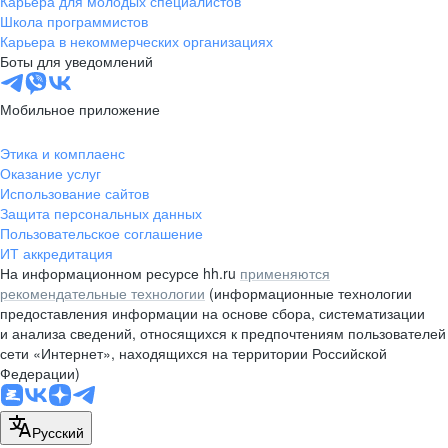
Карьера для молодых специалистов
pr@nsk.hh.ru
Школа программистов
Карьера в некоммерческих организациях
Минск
Боты для уведомлений
пр-т Дзержинского, д. 57,
10 этаж, помещение 45-1
Мобильное приложение
+375 (17)
336-03-02
Этика и комплаенс
pr@rabota.by
Оказание услуг
Использование сайтов
Алматы
Защита персональных данных
Пользовательское соглашение
пр. Абая, д. 151, БЦ Алатау,
ИТ аккредитация
12 этаж, офис 1209
На информационном ресурсе hh.ru
применяются
+7 727 232-13-13
рекомендательные технологии
(информационные технологии
pr@headhunter.com.kz
предоставления информации на основе сбора, систематизации
и анализа сведений, относящихся к предпочтениям пользователей
сети «Интернет», находящихся на территории Российской
Федерации)
Русский