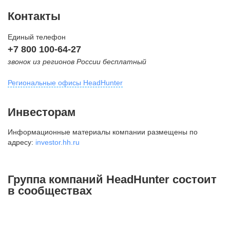
Контакты
Единый телефон
+7 800 100-64-27
звонок из регионов России бесплатный
Региональные офисы HeadHunter
Москва
Инвесторам
внутригородская территория
Информационные материалы компании размещены по
Муниципальный округ Тверской,
адресу:
investor.hh.ru
2-я Брестская ул., д. 48,
помещение 25
+7 495 974-64-27
Группа компаний HeadHunter состоит
+7 495 980-64-27
в сообществах
+7 495 134-92-24
press@hh.ru